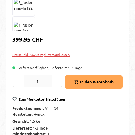
Regulärer Preis:
399.95 CHF
Preise inkl. MwSt. zzgl. Versandkosten
Sofort verfügbar, Lieferzeit: 1-3 Tage
Produkt Anzahl: Gib den gewünschten Wert ein oder benutze die Schaltflächen um d
In den Warenkorb
Zum Merkzettel hinzufügen
Produktnummer:
V11134
Hersteller:
Hypex
Gewicht:
1.5 kg
Lieferzeit:
1-3 Tage
Mindestabnahme:
1