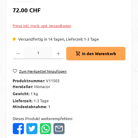
Regulärer Preis:
72.00 CHF
Preise inkl. MwSt. zzgl. Versandkosten
Versandfertig in 14 Tagen, Lieferzeit 1-3 Tage
Produkt Anzahl: Gib den gewünschten Wert ein oder benutze die Schaltflächen um d
In den Warenkorb
Zum Merkzettel hinzufügen
Produktnummer:
V11503
Hersteller:
Monacor
Gewicht:
1 kg
Lieferzeit:
1-3 Tage
Mindestabnahme:
1
Dieses Produkt weiterempfehlen: