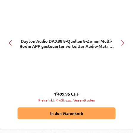
Dayton Audio DAX88 8-Quellen 8-Zonen Multi-
Room APP gesteuerter verteilter Audio-Matrix-
Verstärker
Regulärer Preis:
1’499.95 CHF
Preise inkl. MwSt. zzgl. Versandkosten
In den Warenkorb