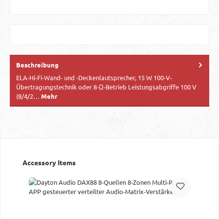
Beschreibung
ELA-Hi-Fi-Wand- und -Deckenlautsprecher, 15 W 100-V-
Übertragungstechnik oder 8-Ω-Betrieb Leistungsabgriffe 100 V
(8/4/2…
Mehr
Produktgalerie überspringen
Accessory Items