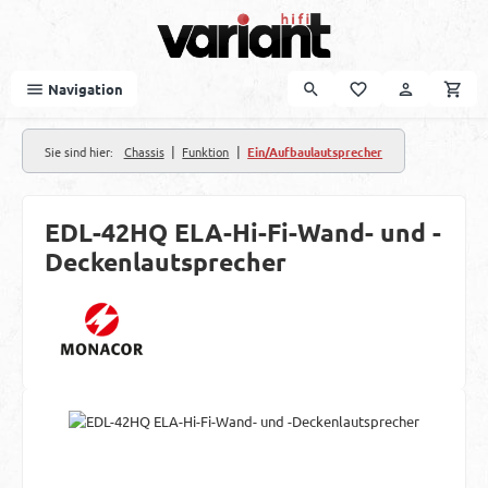
Zum Hauptinhalt springen
Navigation
|
|
Sie sind hier:
Chassis
Funktion
Ein/Aufbaulautsprecher
EDL-42HQ ELA-Hi-Fi-Wand- und -
Deckenlautsprecher
Bildergalerie überspringen