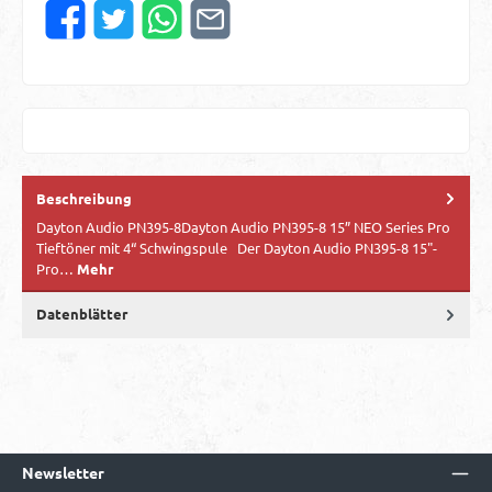
Beschreibung
Dayton Audio PN395-8Dayton Audio PN395-8 15” NEO Series Pro
Tieftöner mit 4“ Schwingspule Der Dayton Audio PN395-8 15"-
Pro…
Mehr
Datenblätter
Newsletter