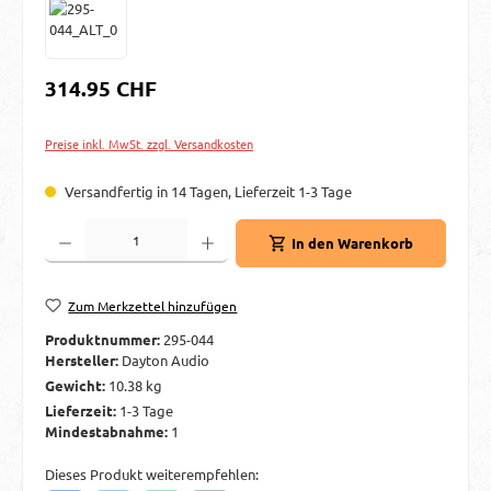
Regulärer Preis:
314.95 CHF
Preise inkl. MwSt. zzgl. Versandkosten
Versandfertig in 14 Tagen, Lieferzeit 1-3 Tage
Produkt Anzahl: Gib den gewünschten Wert ein oder benutze die Schaltflächen um d
In den Warenkorb
Zum Merkzettel hinzufügen
Produktnummer:
295-044
Hersteller:
Dayton Audio
Gewicht:
10.38 kg
Lieferzeit:
1-3 Tage
Mindestabnahme:
1
Dieses Produkt weiterempfehlen: