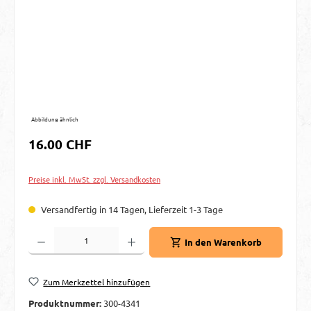
Abbildung ähnlich
Regulärer Preis:
16.00 CHF
Preise inkl. MwSt. zzgl. Versandkosten
Versandfertig in 14 Tagen, Lieferzeit 1-3 Tage
Produkt Anzahl: Gib den gewünschten Wert ein oder benutze die Schaltflächen um d
In den Warenkorb
Zum Merkzettel hinzufügen
Produktnummer:
300-4341