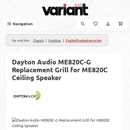
Zum Hauptinhalt springen
Navigation
|
|
Sie sind hier:
Chassis
Funktion
Ein/Aufbaulautsprecher
Dayton Audio ME820C-G
Replacement Grill for ME820C
Ceiling Speaker
Bildergalerie überspringen