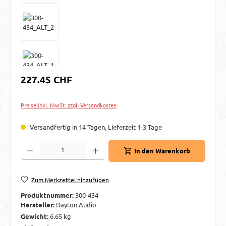
Regulärer Preis:
227.45 CHF
Preise inkl. MwSt. zzgl. Versandkosten
Versandfertig in 14 Tagen, Lieferzeit 1-3 Tage
Produkt Anzahl: Gib den gewünschten Wert ein oder benutze die Schaltflächen um d
In den Warenkorb
Zum Merkzettel hinzufügen
Produktnummer:
300-434
Hersteller:
Dayton Audio
Gewicht:
6.65 kg