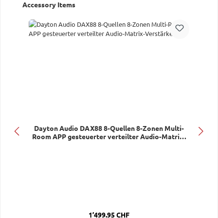
Produktgalerie überspringen
Accessory Items
Dayton Audio DAX88 8-Quellen 8-Zonen Multi-
Room APP gesteuerter verteilter Audio-Matrix-
Verstärker
Regulärer Preis:
1’499.95 CHF