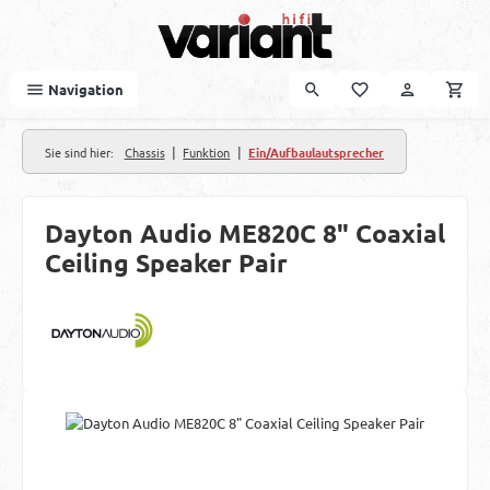
Zum Hauptinhalt springen
Navigation
|
|
Sie sind hier:
Chassis
Funktion
Ein/Aufbaulautsprecher
Dayton Audio ME820C 8" Coaxial
Ceiling Speaker Pair
Bildergalerie überspringen