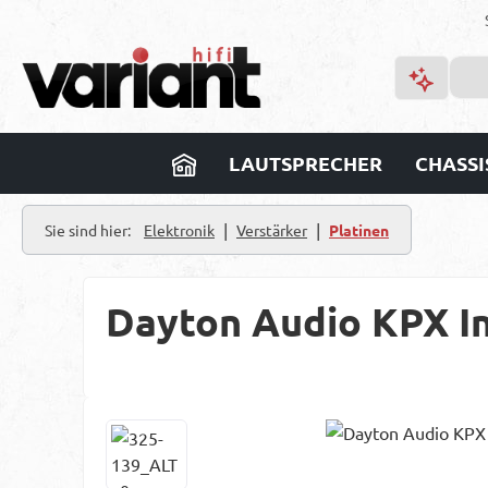
m Hauptinhalt springen
Zur Suche springen
Zur Hauptnavigation springen
LAUTSPRECHER
CHASSI
|
|
Sie sind hier:
Elektronik
Verstärker
Platinen
Dayton Audio KPX I
Bildergalerie überspringen