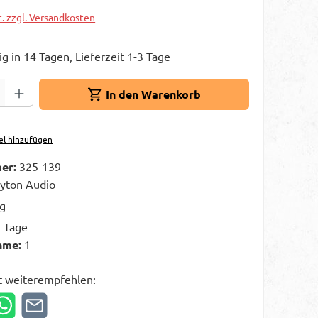
t. zzgl. Versandkosten
g in 14 Tagen, Lieferzeit 1-3 Tage
Gib den gewünschten Wert ein oder benutze die Schaltflächen um die A
In den Warenkorb
el hinzufügen
er:
325-139
yton Audio
kg
3 Tage
hme:
1
t weiterempfehlen: