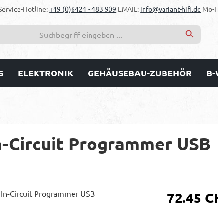
Service-Hotline:
+49 (0)6421 - 483 909
EMAIL:
info@variant-hifi.de
Mo-Fr
S
ELEKTRONIK
GEHÄUSEBAU-ZUBEHÖR
B-
n-Circuit Programmer USB
Regulärer Prei
72.45 C