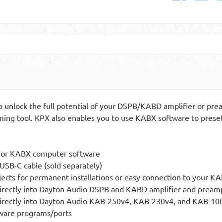
 unlock the full potential of your DSPB/KABD amplifier or pre
ing tool. KPX also enables you to use KABX software to preset
o or KABX computer software
USB-C cable (sold separately)
ojects for permanent installations or easy connection to your
s directly into Dayton Audio DSPB and KABD amplifier and pream
s directly into Dayton Audio KAB-250v4, KAB-230v4, and KAB-1
tware programs/ports