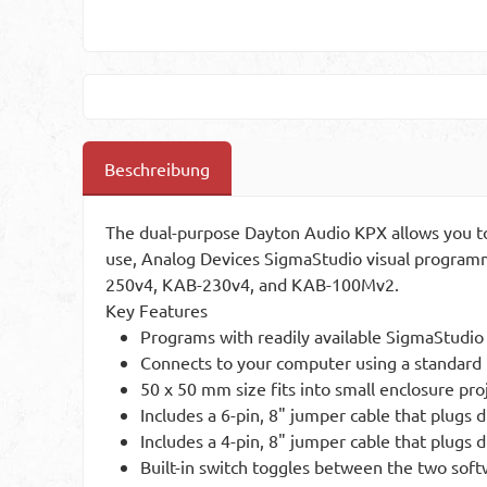
Beschreibung
The dual-purpose Dayton Audio KPX allows you to
use, Analog Devices SigmaStudio visual programm
250v4, KAB-230v4, and KAB-100Mv2.
Key Features
Programs with readily available SigmaStudi
Connects to your computer using a standard 
50 x 50 mm size fits into small enclosure pr
Includes a 6-pin, 8" jumper cable that plug
Includes a 4-pin, 8" jumper cable that plug
Built-in switch toggles between the two sof