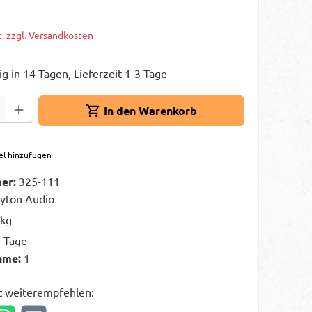
t. zzgl. Versandkosten
g in 14 Tagen, Lieferzeit 1-3 Tage
Gib den gewünschten Wert ein oder benutze die Schaltflächen um die A
In den Warenkorb
el hinzufügen
er:
325-111
yton Audio
 kg
3 Tage
hme:
1
t weiterempfehlen: