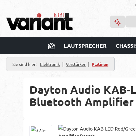
m Hauptinhalt springen
Zur Suche springen
Zur Hauptnavigation springen
LAUTSPRECHER
CHASSI
|
|
Sie sind hier:
Elektronik
Verstärker
Platinen
Dayton Audio KAB-L
Bluetooth Amplifier
Bildergalerie überspringen