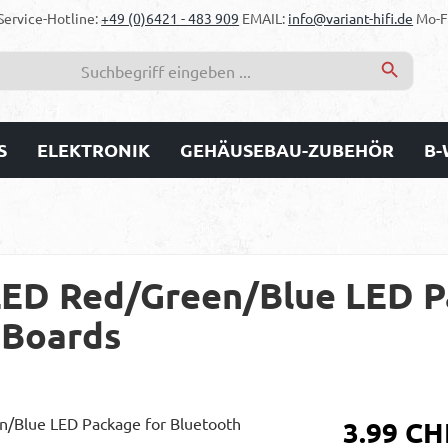
Service-Hotline:
+49 (0)6421 - 483 909
EMAIL:
info@variant-hifi.de
Mo-Fr
S
ELEKTRONIK
GEHÄUSEBAU-ZUBEHÖR
B-
ED Red/Green/Blue LED P
 Boards
Regulärer Prei
3.99 CH