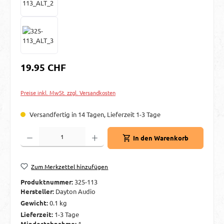
Regulärer Preis:
19.95 CHF
Preise inkl. MwSt. zzgl. Versandkosten
Versandfertig in 14 Tagen, Lieferzeit 1-3 Tage
Produkt Anzahl: Gib den gewünschten Wert ein oder benutze die Schaltflächen um d
In den Warenkorb
Zum Merkzettel hinzufügen
Produktnummer:
325-113
Hersteller:
Dayton Audio
Gewicht:
0.1 kg
Lieferzeit:
1-3 Tage
Mindestabnahme:
1