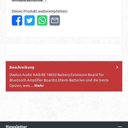
Dieses Produkt weiterempfehlen:
Beschreibung
Dayton Audio KAB-BE 18650 Battery Extension Board for
Bluetooth Amplifier BoardsLithium-Batterien sind die beste
Option, wen…
Mehr
Newsletter