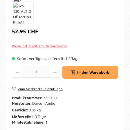
Regulärer Preis:
52.95 CHF
Preise inkl. MwSt. zzgl. Versandkosten
Sofort verfügbar, Lieferzeit: 1-3 Tage
Produkt Anzahl: Gib den gewünschten Wert ein oder benutze die Schaltflächen um d
In den Warenkorb
Zum Merkzettel hinzufügen
Produktnummer:
325-130
Hersteller:
Dayton Audio
Gewicht:
0.05 kg
Lieferzeit:
1-3 Tage
Mindestabnahme:
1