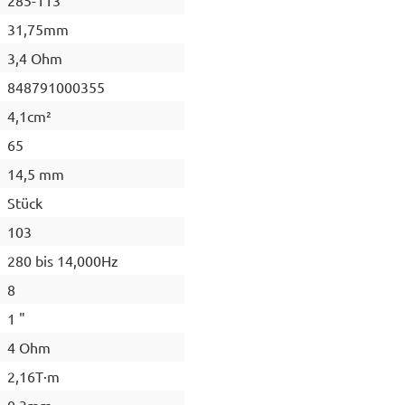
31,75mm
3,4 Ohm
848791000355
4,1cm²
65
14,5 mm
Stück
103
280 bis 14,000Hz
8
1 "
4 Ohm
2,16T·m
0,3mm