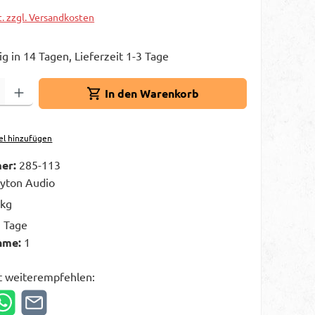
t. zzgl. Versandkosten
g in 14 Tagen, Lieferzeit 1-3 Tage
Gib den gewünschten Wert ein oder benutze die Schaltflächen um die A
In den Warenkorb
el hinzufügen
er:
285-113
yton Audio
 kg
3 Tage
hme:
1
t weiterempfehlen: