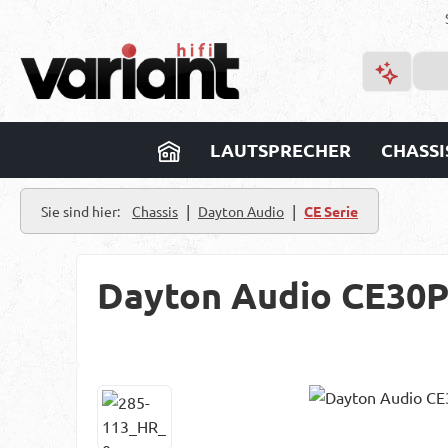
m Hauptinhalt springen
Zur Suche springen
Zur Hauptnavigation springen
LAUTSPRECHER
CHASSI
|
|
Sie sind hier:
Chassis
Dayton Audio
CE Serie
Dayton Audio CE30P-
Bildergalerie überspringen