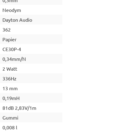
Neodym
Dayton Audio
362
Papier
CE30P-4
0,34mm/N
2 Watt
336Hz
13 mm
0,19mH
81dB 2,83V/1m
Gummi
0,008 l