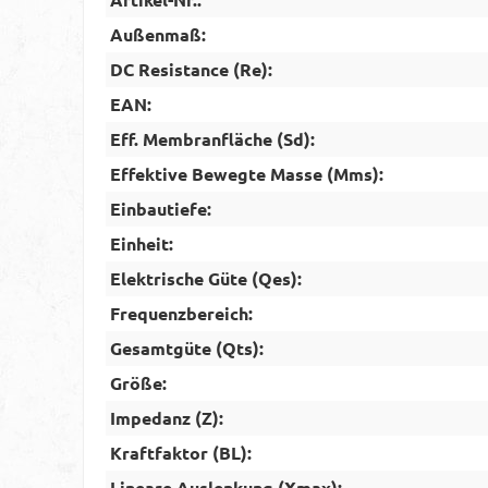
Außenmaß:
DC Resistance (Re):
EAN:
Eff. Membranfläche (Sd):
Effektive Bewegte Masse (Mms):
Einbautiefe:
Einheit:
Elektrische Güte (Qes):
Frequenzbereich:
Gesamtgüte (Qts):
Größe:
Impedanz (Z):
Kraftfaktor (BL):
Lineare Auslenkung (Xmax):