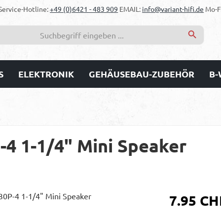
Service-Hotline:
+49 (0)6421 - 483 909
EMAIL:
info@variant-hifi.de
Mo-Fr
S
ELEKTRONIK
GEHÄUSEBAU-ZUBEHÖR
B-
4 1-1/4" Mini Speaker
Regulärer Prei
7.95 CH