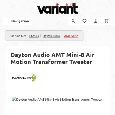
Zum Hauptinhalt springen
Navigation
|
|
Sie sind hier:
Chassis
Dayton Audio
AMT Serie
Dayton Audio AMT Mini-8 Air
Motion Transformer Tweeter
Bildergalerie überspringen