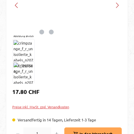
Abbildung ähnlich
Regulärer Preis:
17.80 CHF
Preise inkl. MwSt. zzgl. Versandkosten
Versandfertig in 14 Tagen, Lieferzeit 1-3 Tage
Produkt Anzahl: Gib den gewünschten Wert ein oder benutze die Schaltflächen um d
In den Warenkorb