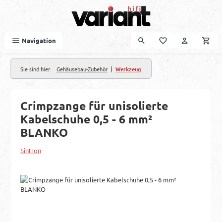
Zum Hauptinhalt springen
Navigation
|
Sie sind hier:
Gehäusebau-Zubehör
Werkzeug
Crimpzange für unisolierte
Kabelschuhe 0,5 - 6 mm²
BLANKO
Sintron
Bildergalerie überspringen