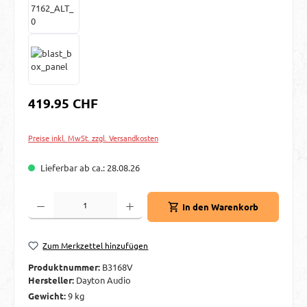
Regulärer Preis:
419.95 CHF
Preise inkl. MwSt. zzgl. Versandkosten
Lieferbar ab ca.: 28.08.26
Produkt Anzahl: Gib den gewünschten Wert ein oder benutze die Schaltflächen um d
In den Warenkorb
Zum Merkzettel hinzufügen
Produktnummer:
B3168V
Hersteller:
Dayton Audio
Gewicht:
9 kg