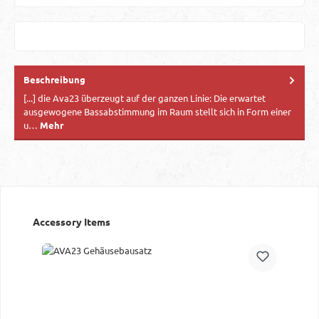
Beschreibung
[...] die Ava23 überzeugt auf der ganzen Linie: Die erwartet
ausgewogene Bassabstimmung im Raum stellt sich in Form einer
u…
Mehr
Produktgalerie überspringen
Accessory Items