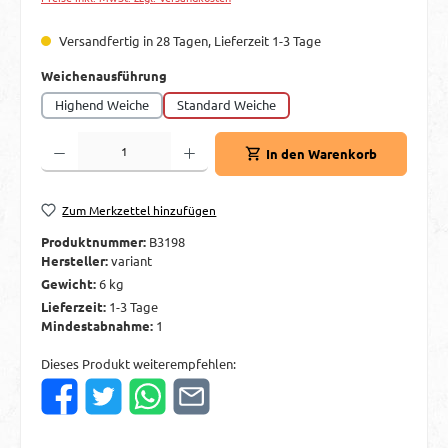
Versandfertig in 28 Tagen, Lieferzeit 1-3 Tage
auswählen
Weichenausführung
Highend Weiche
Standard Weiche
Produkt Anzahl: Gib den gewünschten Wert ein oder benutze die Schaltflächen um d
In den Warenkorb
Zum Merkzettel hinzufügen
Produktnummer:
B3198
Hersteller:
variant
Gewicht:
6 kg
Lieferzeit:
1-3 Tage
Mindestabnahme:
1
Dieses Produkt weiterempfehlen: