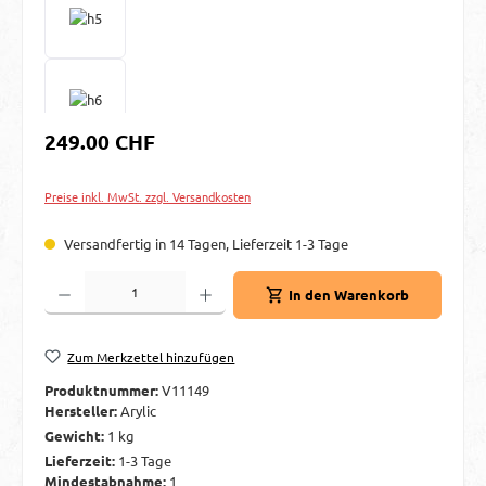
Regulärer Preis:
249.00 CHF
Preise inkl. MwSt. zzgl. Versandkosten
Versandfertig in 14 Tagen, Lieferzeit 1-3 Tage
Produkt Anzahl: Gib den gewünschten Wert ein oder benutze die Schaltflächen um d
In den Warenkorb
Zum Merkzettel hinzufügen
Produktnummer:
V11149
Hersteller:
Arylic
Gewicht:
1 kg
Lieferzeit:
1-3 Tage
Mindestabnahme:
1