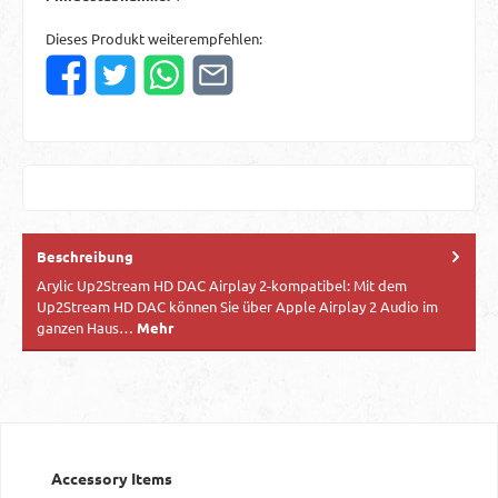
Dieses Produkt weiterempfehlen:
Beschreibung
Arylic Up2Stream HD DAC Airplay 2-kompatibel: Mit dem
Up2Stream HD DAC können Sie über Apple Airplay 2 Audio im
ganzen Haus…
Mehr
Produktgalerie überspringen
Accessory Items