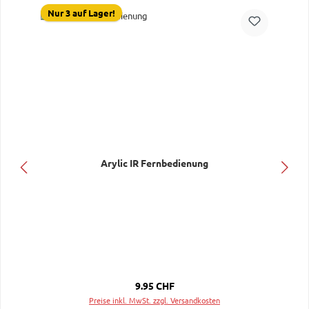
Nur 3 auf Lager!
Arylic IR Fernbedienung
Regulärer Preis:
9.95 CHF
Preise inkl. MwSt. zzgl. Versandkosten