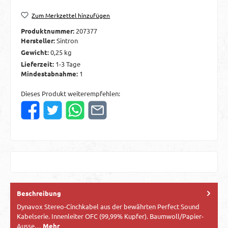
Zum Merkzettel hinzufügen
Produktnummer:
207377
Hersteller:
Sintron
Gewicht:
0,25 kg
Lieferzeit:
1-3 Tage
Mindestabnahme:
1
Dieses Produkt weiterempfehlen:
Beschreibung
Dynavox Stereo-Cinchkabel aus der bewährten Perfect Sound
Kabelserie. Innenleiter OFC (99,99% Kupfer). Baumwoll/Papier-
Ausse…
Mehr