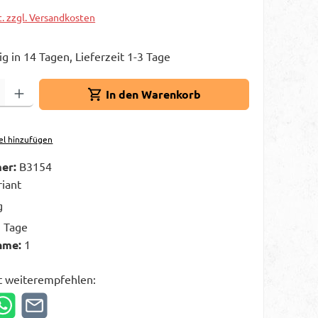
t. zzgl. Versandkosten
g in 14 Tagen, Lieferzeit 1-3 Tage
Gib den gewünschten Wert ein oder benutze die Schaltflächen um die A
In den Warenkorb
el hinzufügen
er:
B3154
riant
g
3 Tage
hme:
1
t weiterempfehlen: