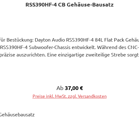
RSS390HF-4 CB Gehäuse-Bausatz
r Bestückung: Dayton Audio RSS390HF-4 84L Flat Pack Gehäu
o RSS390HF-4 Subwoofer-Chassis entwickelt. Während des CNC
räzise auszurichten. Eine einzigartige zweiteilige Strebe sorgt
de Seitenwände verfügen über 19mm gefalzte Verlängerungen m
rfekt zu montieren. Das Endergebnis ist ein resonanzfreies, ge
 dem 15" Reference Serie-Subwoofer von Dayton Audio herauszuh
u lackieren, um sich abzuheben. Spezifikationen: - Plattendi
Regulärer Preis:
37,00 €
Ab
tto-Kabinettvolumen (abzüglich der doppelten dicken Schallwa
Preise inkl. MwSt. zzgl. Versandkosten
mm T - Gewicht: 27kg Achtung bitte Beachten und bei ände
 all unseren Gehäusebausätzen sind so weit nicht anders erwä
ertigt! Alle Gehäusebausätze (nicht zusammengeleimt oder Lack
der Rundungen werden nur an Fertig aufgebauten Gehäusen ge