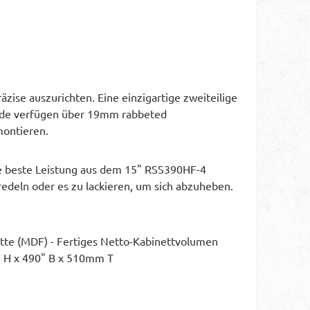
ise auszurichten. Eine einzigartige zweiteilige
wände verfügen über 19mm rabbeted
montieren.
ie beste Leistung aus dem 15" RSS390HF-4
redeln oder es zu lackieren, um sich abzuheben.
latte (MDF) - Fertiges Netto-Kabinettvolumen
" H x 490" B x 510mm T