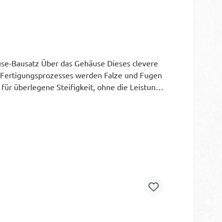
se-Bausatz Über das Gehäuse Dieses clevere
-Fertigungsprozesses werden Falze und Fugen
 für überlegene Steifigkeit, ohne die Leistung
it Aussparungen, um das erste Stück des
schlossenes Subwoofer Gehäuse, das speziell
olen. Alles, was noch zu tun bleibt, ist, es
cke: 19mm, Schallwand 38mm - Plattenmaterial:
nd, der Aussteifung und des Tieftonvolumens):
rungswüschen bitte Im Kommentar Feld oder
hnt, Terminalausschnitte für unser Terminal
iert) sind ohne Gerundete Kanten oder Fasen!
fertigt.