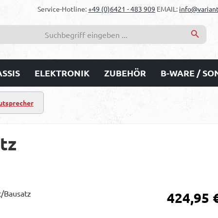
Service-Hotline:
+49 (0)6421 - 483 909
EMAIL:
info@variant
SSIS
ELEKTRONIK
ZUBEHÖR
B-WARE / S
autsprecher
tz
Regulärer Prei
424,95 