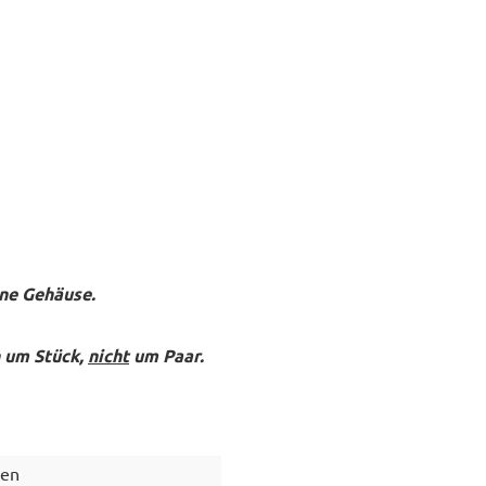
hne Gehäuse.
h um Stück,
nicht
um Paar.
sen