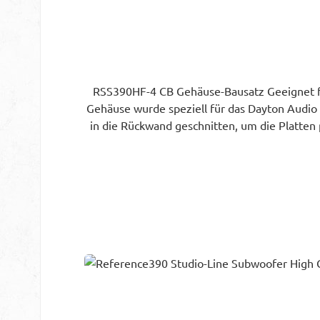
RSS390HF-4 CB Gehäuse-Bausatz Geeignet fü
Gehäuse wurde speziell für das Dayton Audi
in die Rückwand geschnitten, um die Platten p
des Subwoofers zu beeinträchtigen. Bei
zweiteiligen, doppelt dicken Schallwand pe
entwickelt wurde, um die beste Leistung aus
passend zu Ihrem Dekor zu veredeln oder es z
Mitteldichte Faserplatte (MDF) - Fertiges Ne
84L - Außenmaße: 490mm H x 490mm B x 510
per E-Mail änderungswüschen ansprechen: In
T105 auf der Rückseite der Gehäuses, vorgef
Fasen o