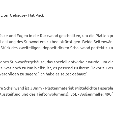
iter Gehäuse- Flat Pack
e und Fugen in die Rückwand geschnitten, um die Platten präz
die Leistung des Subwoofers zu beeinträchtigen. Beide Seiten
tück des zweiteiligen, doppelt dicken Schallwand perfekt zu 
ssenes Subwoofergehäuse, das speziell entwickelt wurde, um d
 was noch zu tun bleibt, ist, es passend zu Ihrem Dekor zu ve
ergnügen zu sagen: "Ich habe es selbst gebaut!"
re Schallwand ist 38mm - Plattenmaterial: Mitteldichte Faserp
r Aussteifung und des Tieftonvolumens): 85L - Außenmaße: 490