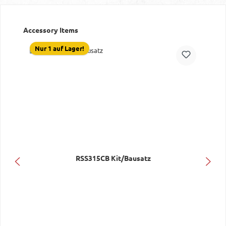
Produktgalerie überspringen
Accessory Items
Nur 1 auf Lager!
RSS315CB Kit/Bausatz