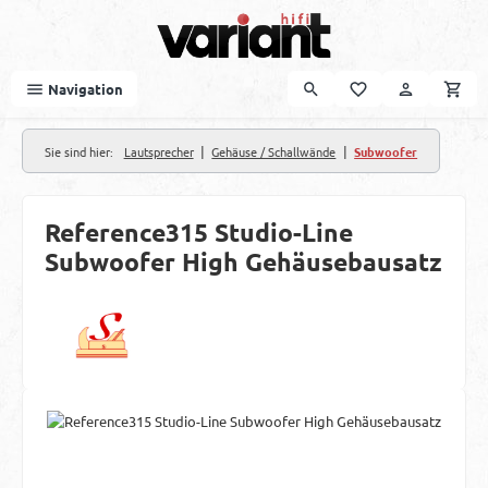
Zum Hauptinhalt springen
Navigation
|
|
Sie sind hier:
Lautsprecher
Gehäuse / Schallwände
Subwoofer
Reference315 Studio-Line
Subwoofer High Gehäusebausatz
Bildergalerie überspringen