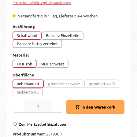
Preise inkl. MwSt. zzgl. Versandkosten
Versandfertig in 1 Tag, Lieferzeit 3-4 Wochen
auswählen
Ausführung
Schallwand
Bausatz Einzelteile
Bausatz fertig verleimt
auswählen
Material
MDF roh
MDF schwarz
auswählen
Oberfläche
unbehandelt
grundiert schwarz
grundiert weiß
(Diese Option ist zurzeit nicht verfügbar.)
(Diese Option ist zurzei
lackiert RAL
(Diese Option ist zurzeit nicht verfügbar.)
Produkt Anzahl: Gib den gewünschten Wert ein oder benutze die Schaltflächen um d
In den Warenkorb
Zum Merkzettel hinzufügen
Produktnummer:
G3193G.1