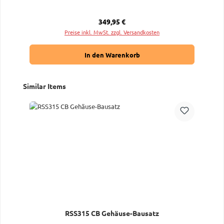
Regulärer Preis:
349,95 €
Preise inkl. MwSt. zzgl. Versandkosten
In den Warenkorb
Produktgalerie überspringen
Similar Items
RSS315 CB Gehäuse-Bausatz