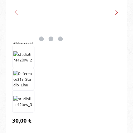
Abbildung ähnlich
Regulärer Preis:
30,00 €