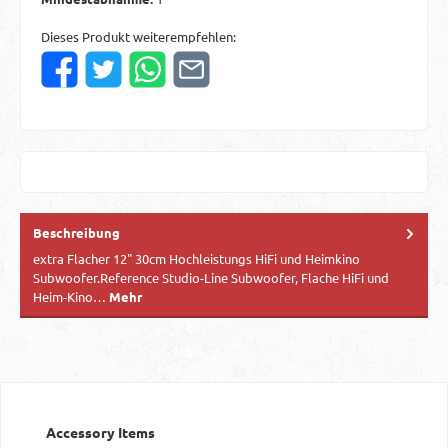
Dieses Produkt weiterempfehlen:
Beschreibung
extra Flacher 12" 30cm Hochleistungs HiFi und Heimkino
Subwoofer.Reference Studio-Line Subwoofer, Flache HiFi und
Heim-Kino…
Mehr
Produktgalerie überspringen
Accessory Items