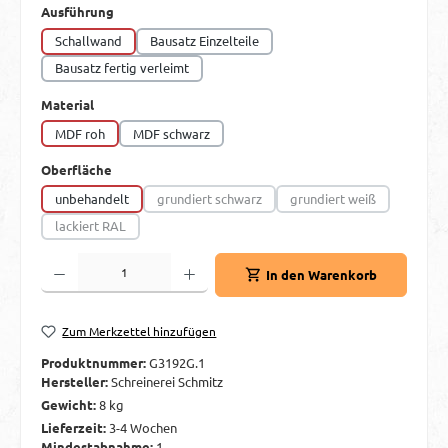
auswählen
Ausführung
Schallwand
Bausatz Einzelteile
Bausatz fertig verleimt
auswählen
Material
MDF roh
MDF schwarz
auswählen
Oberfläche
unbehandelt
grundiert schwarz
grundiert weiß
(Diese Option ist zurzeit nicht verfügbar.)
(Diese Option ist zurzei
lackiert RAL
(Diese Option ist zurzeit nicht verfügbar.)
Produkt Anzahl: Gib den gewünschten Wert ein oder benutze die Schaltflächen um d
In den Warenkorb
Zum Merkzettel hinzufügen
Produktnummer:
G3192G.1
Hersteller:
Schreinerei Schmitz
Gewicht:
8 kg
Lieferzeit:
3-4 Wochen
Mindestabnahme:
1