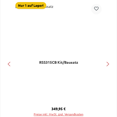
Nur 1 auf Lager!
RSS315CB Kit/Bausatz
Regulärer Preis:
349,95 €
Preise inkl. MwSt. zzgl. Versandkosten