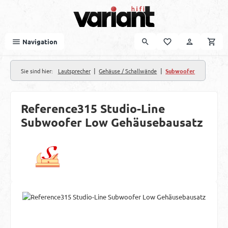
Zum Hauptinhalt springen
Navigation
|
|
Sie sind hier:
Lautsprecher
Gehäuse / Schallwände
Subwoofer
Reference315 Studio-Line
Subwoofer Low Gehäusebausatz
Bildergalerie überspringen