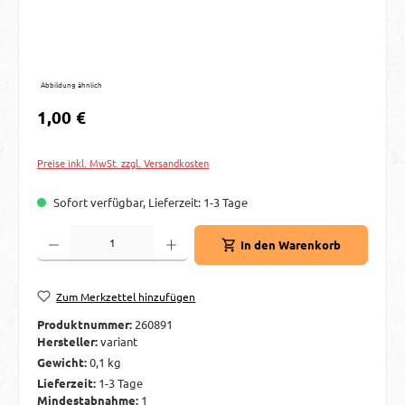
Abbildung ähnlich
Regulärer Preis:
1,00 €
Preise inkl. MwSt. zzgl. Versandkosten
Sofort verfügbar, Lieferzeit: 1-3 Tage
Produkt Anzahl: Gib den gewünschten Wert ein oder benutze die Schaltflächen um d
In den Warenkorb
Zum Merkzettel hinzufügen
Produktnummer:
260891
Hersteller:
variant
Gewicht:
0,1 kg
Lieferzeit:
1-3 Tage
Mindestabnahme:
1