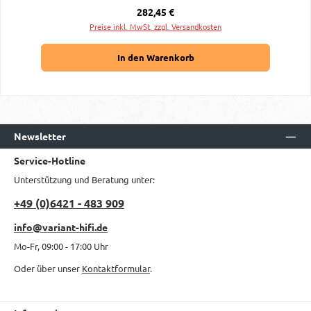
Regulärer Preis:
282,45 €
Preise inkl. MwSt. zzgl. Versandkosten
In den Warenkorb
Newsletter
Service-Hotline
Unterstützung und Beratung unter:
+49 (0)6421 - 483 909
info@variant-hifi.de
Mo-Fr, 09:00 - 17:00 Uhr
Oder über unser
Kontaktformular
.