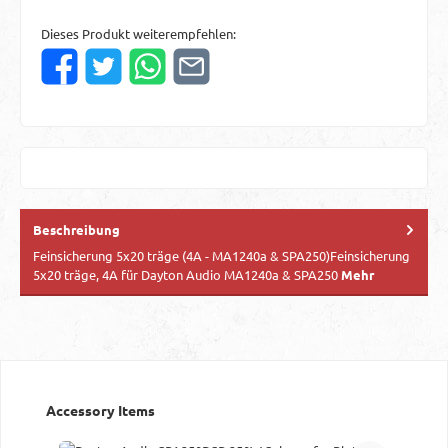
Dieses Produkt weiterempfehlen:
Beschreibung
Feinsicherung 5x20 träge (4A - MA1240a & SPA250)Feinsicherung
5x20 träge, 4A für Dayton Audio MA1240a & SPA250
Mehr
Produktgalerie überspringen
Accessory Items