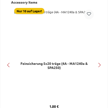
Produktgalerie überspringen
Accessory Items
Nur 10 auf Lager!
Feinsicherung 5x20 träge (4A - MA1240a &
SPA250)
Regulärer Preis:
1,00 €