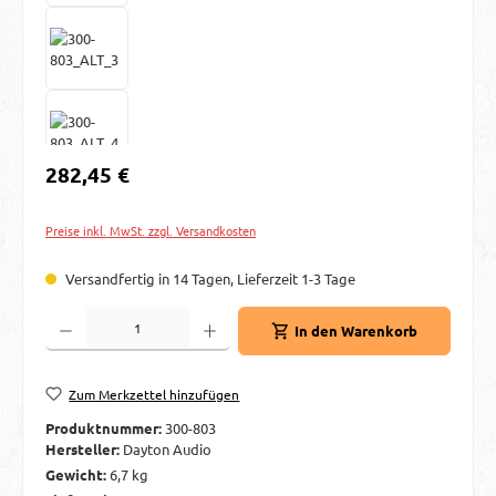
Regulärer Preis:
282,45 €
Preise inkl. MwSt. zzgl. Versandkosten
Versandfertig in 14 Tagen, Lieferzeit 1-3 Tage
Produkt Anzahl: Gib den gewünschten Wert ein oder benutze die Schaltflächen um d
In den Warenkorb
Zum Merkzettel hinzufügen
Produktnummer:
300-803
Hersteller:
Dayton Audio
Gewicht:
6,7 kg