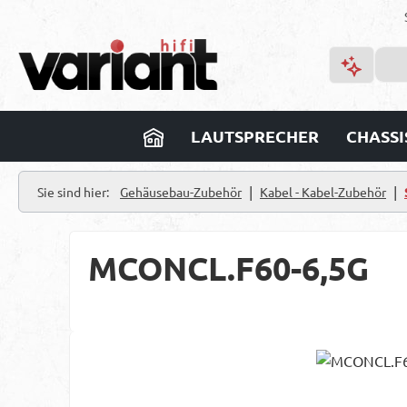
m Hauptinhalt springen
Zur Suche springen
Zur Hauptnavigation springen
LAUTSPRECHER
CHASSI
|
|
Sie sind hier:
Gehäusebau-Zubehör
Kabel - Kabel-Zubehör
MCONCL.F60-6,5G
Bildergalerie überspringen