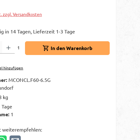
t. zzgl. Versandkosten
g in 14 Tagen, Lieferzeit 1-3 Tage
Gib den gewünschten Wert ein oder benutze die Schaltflächen um die A
1
In den Warenkorb
el hinzufügen
er:
MCONCL.F60-6.5G
ndorf
8 kg
3 Tage
hme:
1
t weiterempfehlen: