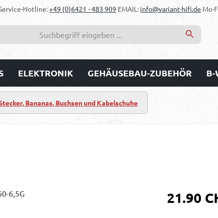
Service-Hotline:
+49 (0)6421 - 483 909
EMAIL:
info@variant-hifi.de
Mo-Fr
S
ELEKTRONIK
GEHÄUSEBAU-ZUBEHÖR
B-
Stecker, Bananas, Buchsen und Kabelschuhe
Regulärer Prei
21.90 C