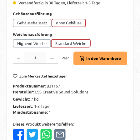
Versandfertig in 30 Tagen, Lieferzeit 1-3 Tage
auswählen
Gehäuseausführung
Gehäusebausatz
ohne Gehäuse
auswählen
Weichenausführung
Highend Weiche
Standard Weiche
Produkt Anzahl: Gib den gewünschten Wert ein oder benutze die Schaltflächen um d
_Paar
In den Warenkorb
Zum Merkzettel hinzufügen
Produktnummer:
B3116.1
Hersteller:
CSS Creative Sound Solutions
Gewicht:
7 kg
Lieferzeit:
1-3 Tage
Mindestabnahme:
1
Dieses Produkt weiterempfehlen: