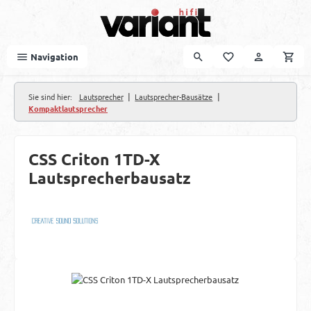
Zum Hauptinhalt springen
Navigation
|
|
Sie sind hier:
Lautsprecher
Lautsprecher-Bausätze
Kompaktlautsprecher
CSS Criton 1TD-X
Lautsprecherbausatz
Bildergalerie überspringen