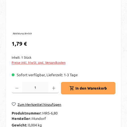
Abbildung ähnlich
Regulärer Preis:
1,79 €
Inhalt:
1 Stück
Preise inkl. MwSt. zzgl. Versandkosten
Sofort verfügbar, Lieferzeit: 1-3 Tage
Produkt Anzahl: Gib den gewünschten Wert ein oder benutze die Schaltflächen um d
In den Warenkorb
Zum Merkzettel hinzufügen
Produktnummer:
MR5-6,80
Hersteller:
Mundorf
Gewicht:
0,004 kg