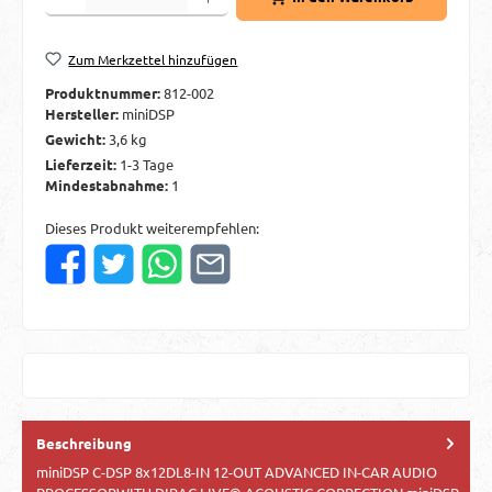
Zum Merkzettel hinzufügen
Produktnummer:
812-002
Hersteller:
miniDSP
Gewicht:
3,6 kg
Lieferzeit:
1-3 Tage
Mindestabnahme:
1
Dieses Produkt weiterempfehlen:
Beschreibung
miniDSP C-DSP 8x12DL8-IN 12-OUT ADVANCED IN-CAR AUDIO