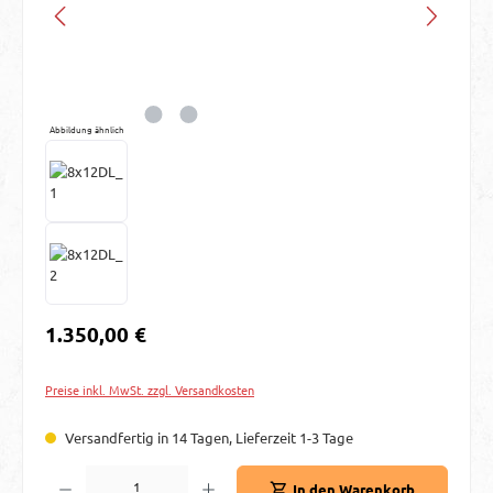
Abbildung ähnlich
Regulärer Preis:
1.350,00 €
Preise inkl. MwSt. zzgl. Versandkosten
Versandfertig in 14 Tagen, Lieferzeit 1-3 Tage
Produkt Anzahl: Gib den gewünschten Wert ein oder benutze die Schaltflächen um d
In den Warenkorb