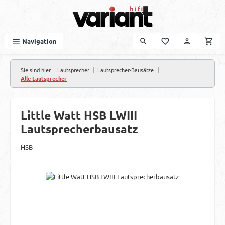
Zum Hauptinhalt springen
Navigation
|
|
Sie sind hier:
Lautsprecher
Lautsprecher-Bausätze
Alle Lautsprecher
Little Watt HSB LWIII
Lautsprecherbausatz
HSB
Bildergalerie überspringen