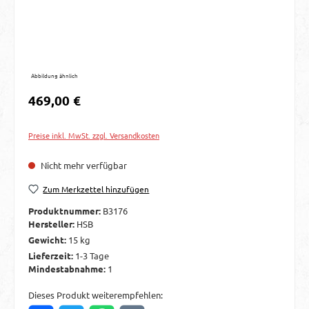
Abbildung ähnlich
Regulärer Preis:
469,00 €
Preise inkl. MwSt. zzgl. Versandkosten
Nicht mehr verfügbar
Zum Merkzettel hinzufügen
Produktnummer:
B3176
Hersteller:
HSB
Gewicht:
15 kg
Lieferzeit:
1-3 Tage
Mindestabnahme:
1
Dieses Produkt weiterempfehlen: