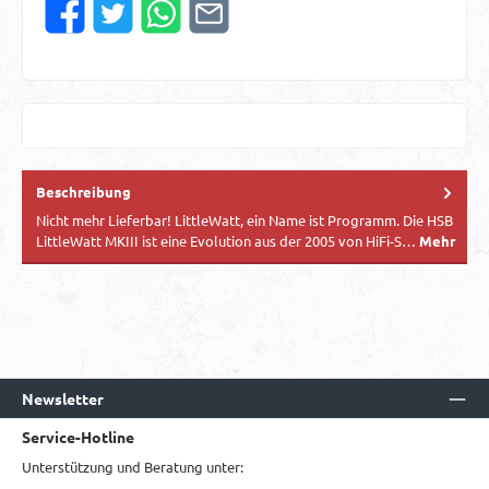
Beschreibung
Nicht mehr Lieferbar! LittleWatt, ein Name ist Programm. Die HSB
LittleWatt MKIII ist eine Evolution aus der 2005 von HiFi-S…
Mehr
Newsletter
Service-Hotline
Unterstützung und Beratung unter: