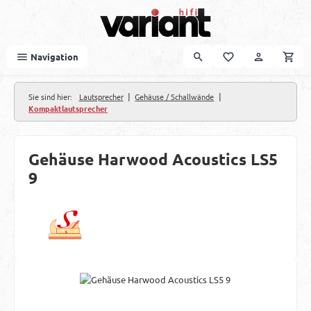
Zum Hauptinhalt springen
Navigation
|
|
Sie sind hier:
Lautsprecher
Gehäuse / Schallwände
Kompaktlautsprecher
Gehäuse Harwood Acoustics LS5
9
Bildergalerie überspringen