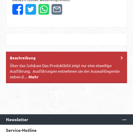
Beschreibung
Über das Gehäuse Das Produktbild zeigt nur eine etweilige
Ausführung. Ausführungen entnehmen sie der Auswahllegende
neben d…
Mehr
Newsletter
Service-Hotline