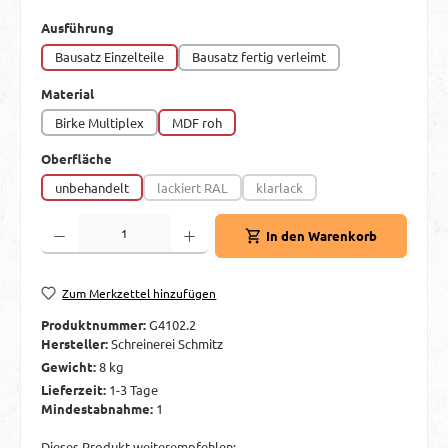
auswählen
Ausführung
Bausatz Einzelteile
Bausatz fertig verleimt
auswählen
Material
Birke Multiplex
MDF roh
auswählen
Oberfläche
unbehandelt
lackiert RAL
klarlack
(Diese Option ist zurzeit nicht verfügbar.)
(Diese Option ist zurzeit nicht ver
Produkt Anzahl: Gib den gewünschten Wert ein oder benutze die Schaltflächen um d
In den Warenkorb
Zum Merkzettel hinzufügen
Produktnummer:
G4102.2
Hersteller:
Schreinerei Schmitz
Gewicht:
8 kg
Lieferzeit:
1-3 Tage
Mindestabnahme:
1
Dieses Produkt weiterempfehlen: