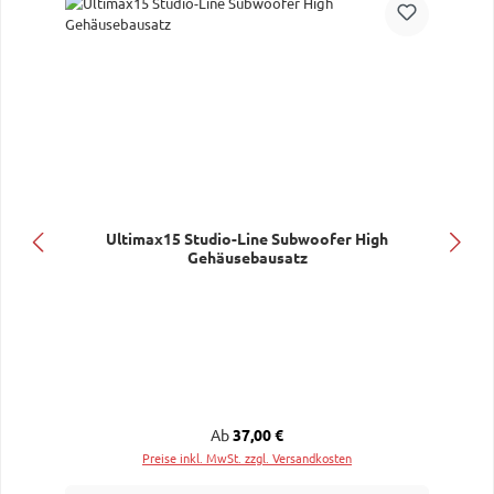
Ultimax15 Studio-Line Subwoofer High
Gehäusebausatz
Regulärer Preis:
Ab
37,00 €
Preise inkl. MwSt. zzgl. Versandkosten