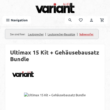
Zum Hauptinhalt springen
Navigation
|
|
Sie sind hier:
Lautsprecher
Lautsprecher-Bausätze
Subwoofer
Ultimax 15 Kit + Gehäusebausatz
Bundle
Bildergalerie überspringen