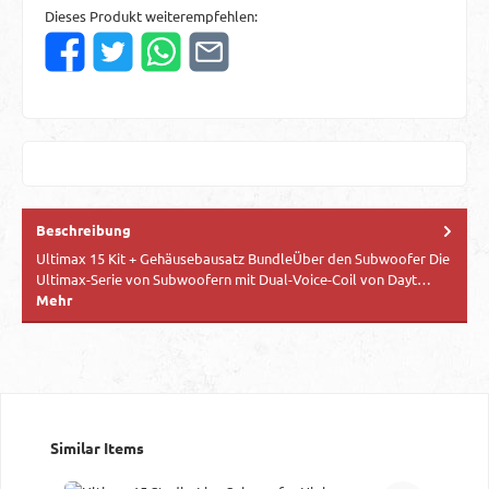
Dieses Produkt weiterempfehlen:
Beschreibung
Ultimax 15 Kit + Gehäusebausatz BundleÜber den Subwoofer Die
Ultimax-Serie von Subwoofern mit Dual-Voice-Coil von Dayt…
Mehr
Produktgalerie überspringen
Similar Items