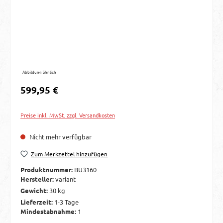
Abbildung ähnlich
Regulärer Preis:
599,95 €
Preise inkl. MwSt. zzgl. Versandkosten
Nicht mehr verfügbar
Zum Merkzettel hinzufügen
Produktnummer:
BU3160
Hersteller:
variant
Gewicht:
30 kg
Lieferzeit:
1-3 Tage
Mindestabnahme:
1