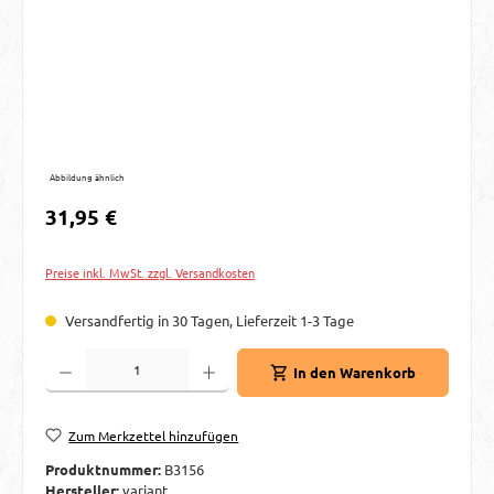
Abbildung ähnlich
Regulärer Preis:
31,95 €
Preise inkl. MwSt. zzgl. Versandkosten
Versandfertig in 30 Tagen, Lieferzeit 1-3 Tage
Produkt Anzahl: Gib den gewünschten Wert ein oder benutze die Schaltflächen um d
In den Warenkorb
Zum Merkzettel hinzufügen
Produktnummer:
B3156
Hersteller:
variant