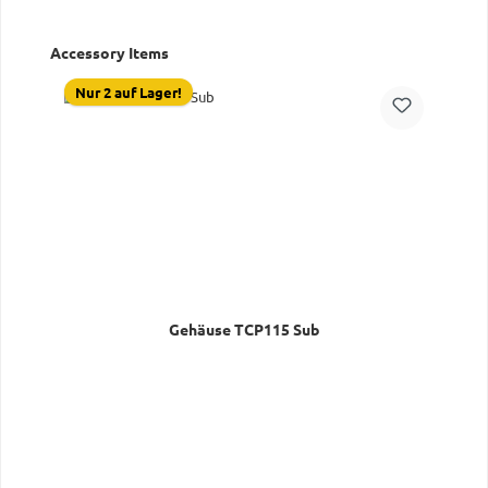
Produktgalerie überspringen
Accessory Items
Nur 2 auf Lager!
Gehäuse TCP115 Sub