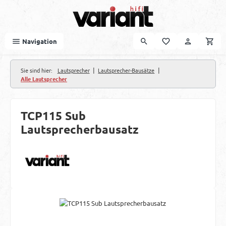
Zum Hauptinhalt springen
Navigation
|
|
Sie sind hier:
Lautsprecher
Lautsprecher-Bausätze
Alle Lautsprecher
TCP115 Sub
Lautsprecherbausatz
Bildergalerie überspringen