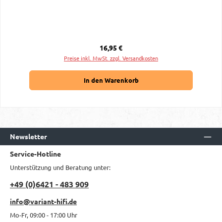
Regulärer Preis:
16,95 €
Preise inkl. MwSt. zzgl. Versandkosten
In den Warenkorb
Newsletter
Service-Hotline
Unterstützung und Beratung unter:
+49 (0)6421 - 483 909
info@variant-hifi.de
Mo-Fr, 09:00 - 17:00 Uhr