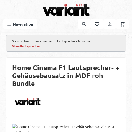
Zum Hauptinhalt springen
Navigation
|
|
Sie sind hier:
Lautsprecher
Lautsprecher-Bausätze
Standlautsprecher
Home Cinema F1 Lautsprecher- +
Gehäusebausatz in MDF roh
Bundle
Bildergalerie überspringen