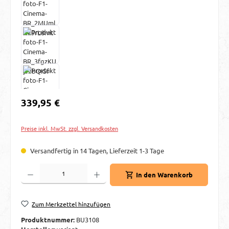
Regulärer Preis:
339,95 €
Preise inkl. MwSt. zzgl. Versandkosten
Versandfertig in 14 Tagen, Lieferzeit 1-3 Tage
Produkt Anzahl: Gib den gewünschten Wert ein oder benutze die Schaltflächen um d
In den Warenkorb
Zum Merkzettel hinzufügen
Produktnummer:
BU3108