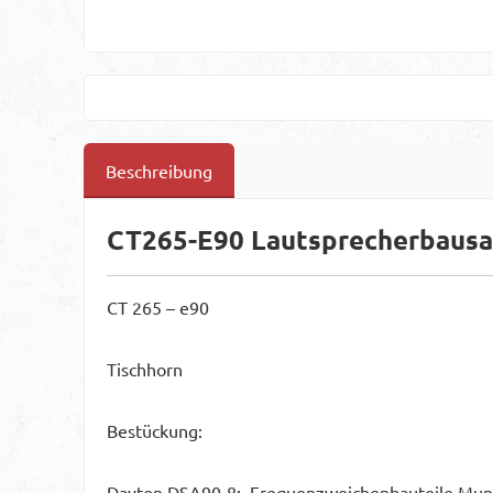
Beschreibung
CT265-E90 Lautsprecherbausa
CT 265 – e90
Tischhorn
Bestückung:
Dayton DSA90-8; Frequenzweichenbauteile Mundo