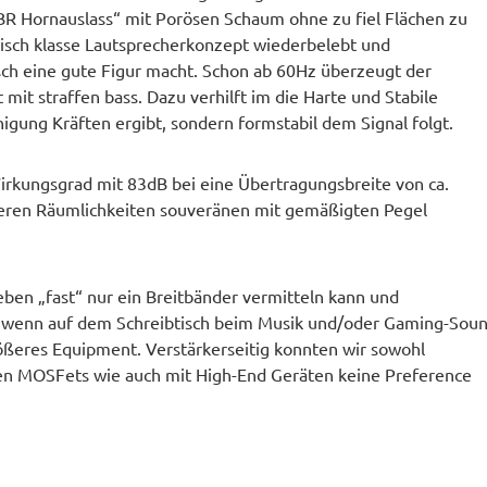
BR Hornauslass“ mit Porösen Schaum ohne zu fiel Flächen zu
ptisch klasse Lautsprecherkonzept wiederbelebt und
isch eine gute Figur macht. Schon ab 60Hz überzeugt der
mit straffen bass. Dazu verhilft im die Harte und Stabile
gung Kräften ergibt, sondern formstabil dem Signal folgt.
irkungsgrad mit 83dB bei eine Übertragungsbreite von ca.
ößeren Räumlichkeiten souveränen mit gemäßigten Pegel
 eben „fast“ nur ein Breitbänder vermitteln kann und
, wenn auf dem Schreibtisch beim Musik und/oder Gaming-Sou
rößeres Equipment. Verstärkerseitig konnten wir sowohl
gen MOSFets wie auch mit High-End Geräten keine Preference