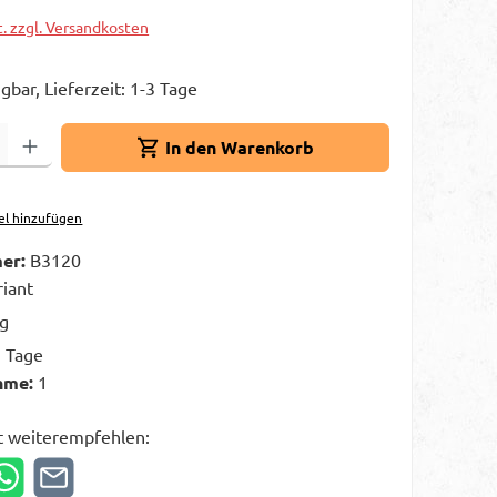
t. zzgl. Versandkosten
gbar, Lieferzeit: 1-3 Tage
Gib den gewünschten Wert ein oder benutze die Schaltflächen um die A
In den Warenkorb
el hinzufügen
er:
B3120
riant
kg
3 Tage
hme:
1
t weiterempfehlen: