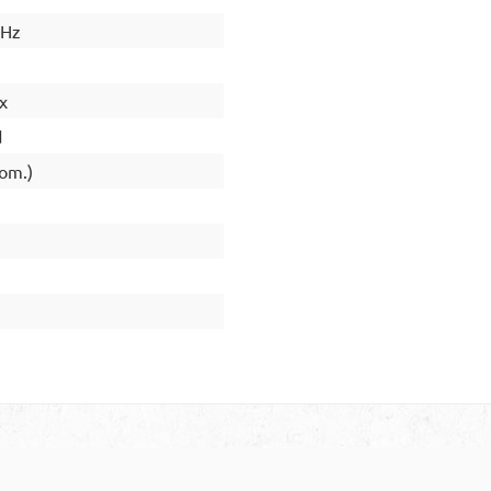
0Hz
x
d
om.)