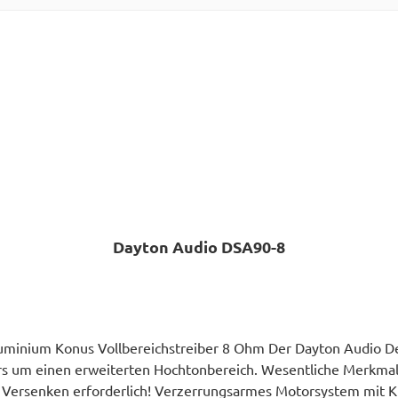
Dayton Audio DSA90-8
uminium Konus Vollbereichstreiber 8 Ohm Der Dayton Audio Des
eiterten Hochtonbereich. Wesentliche Merkmale Kosmetischer Rahmen mit flacher Lip
n Versenken erforderlich! Verzerrungsarmes Motorsystem mit K