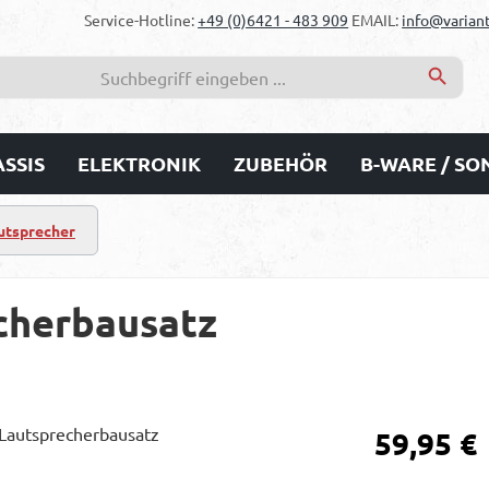
Service-Hotline:
+49 (0)6421 - 483 909
EMAIL:
info@variant
SSIS
ELEKTRONIK
ZUBEHÖR
B-WARE / S
autsprecher
cherbausatz
Regulärer Prei
59,95 €