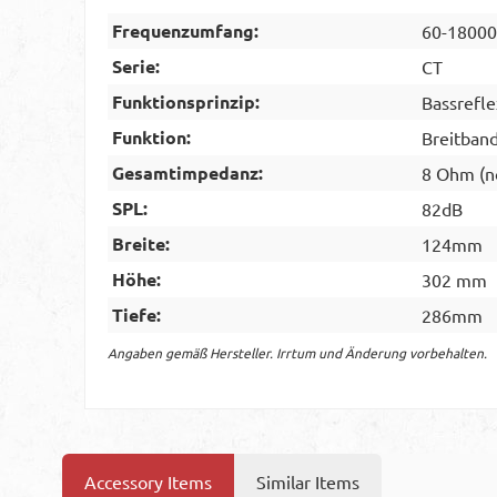
Frequenzumfang:
60-1800
Serie:
CT
Funktionsprinzip:
Bassrefle
Funktion:
Breitban
Gesamtimpedanz:
8 Ohm (n
SPL:
82dB
Breite:
124mm
Höhe:
302 mm
Tiefe:
286mm
Angaben gemäß Hersteller. Irrtum und Änderung vorbehalten.
Accessory Items
Similar Items