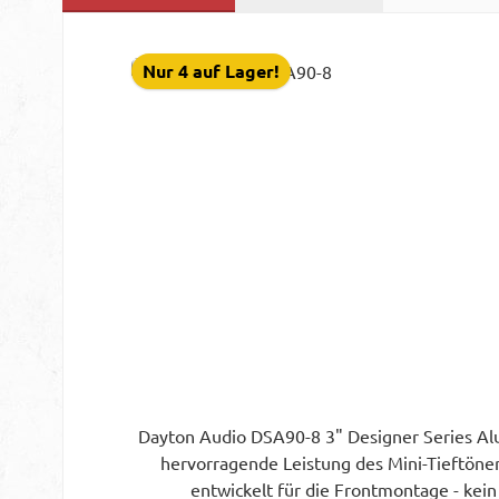
Produktgalerie überspringen
Nur 4 auf Lager!
Dayton Audio DSA90-8 3" Designer Series Al
hervorragende Leistung des Mini-Tieftöners um einen erw
entwickelt für die Frontmontage - kei