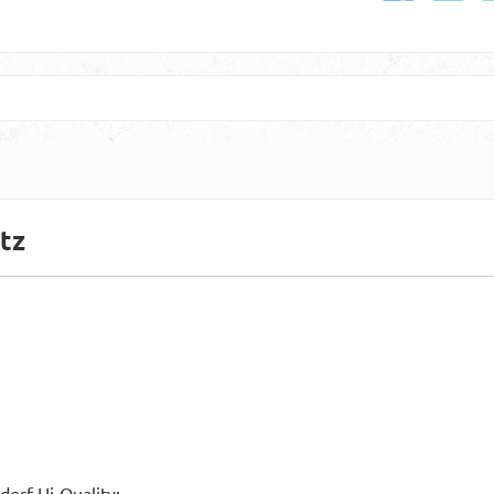
tz
rf Hi-Quality: