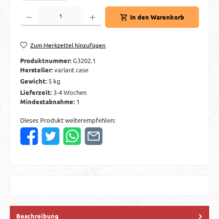
Produkt Anzahl: Gib den gewünschten Wert ein oder benutze die Schaltflächen um d
In den Warenkorb
Zum Merkzettel hinzufügen
Produktnummer:
G3202.1
Hersteller:
variant case
Gewicht:
5 kg
Lieferzeit:
3-4 Wochen
Mindestabnahme:
1
Dieses Produkt weiterempfehlen:
Beschreibung