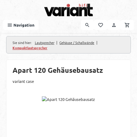
Zum Hauptinhalt springen
Navigation
|
|
Sie sind hier:
Lautsprecher
Gehäuse / Schallwände
Kompaktlautsprecher
Apart 120 Gehäusebausatz
variant case
Bildergalerie überspringen