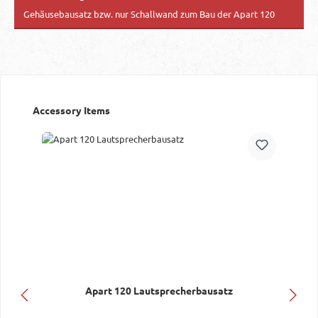
Gehäusebausatz bzw. nur Schallwand zum Bau der Apart 120
Produktgalerie überspringen
Accessory Items
Apart 120 Lautsprecherbausatz