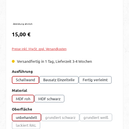
Abbildung ähnlich
Regulärer Preis:
15,00 €
Preise inkl. MwSt. zzgl. Versandkosten
Versandfertig in 1 Tag, Lieferzeit 3-4 Wochen
auswählen
Ausführung
Schallwand
Bausatz Einzelteile
Fertig verleimt
auswählen
Material
MDF roh
MDF schwarz
auswählen
Oberfläche
unbehandelt
grundiert schwarz
grundiert weiß
(Diese Option ist zurzeit nicht verfügbar.)
(Diese Option ist zurzei
lackiert RAL
(Diese Option ist zurzeit nicht verfügbar.)