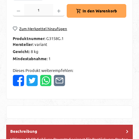
Produkt Anzahl: Gib den gewünschten Wert ein oder benutze die Schaltflächen um d
In den Warenkorb
Zum Merkzettel hinzufügen
Produktnummer:
G3158G.1
Hersteller:
variant
Gewicht:
8 kg
Mindestabnahme:
1
Dieses Produkt weiterempfehlen:
Beschreibung