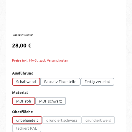
Abbildung ähnlich
Regulärer Preis:
28,00 €
Preise inkl. MwSt. zzgl. Versandkosten
auswählen
Ausführung
Schallwand
Bausatz Einzelteile
Fertig verleimt
auswählen
Material
MDF roh
MDF schwarz
auswählen
Oberfläche
unbehandelt
grundiert schwarz
grundiert weiß
(Diese Option ist zurzeit nicht verfügbar.)
(Diese Option ist zurzei
lackiert RAL
(Diese Option ist zurzeit nicht verfügbar.)