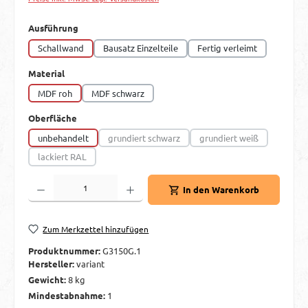
auswählen
Ausführung
Schallwand
Bausatz Einzelteile
Fertig verleimt
auswählen
Material
MDF roh
MDF schwarz
auswählen
Oberfläche
unbehandelt
grundiert schwarz
grundiert weiß
(Diese Option ist zurzeit nicht verfügbar.)
(Diese Option ist zurzei
lackiert RAL
(Diese Option ist zurzeit nicht verfügbar.)
Produkt Anzahl: Gib den gewünschten Wert ein oder benutze die Schaltflächen um d
In den Warenkorb
Zum Merkzettel hinzufügen
Produktnummer:
G3150G.1
Hersteller:
variant
Gewicht:
8 kg
Mindestabnahme:
1