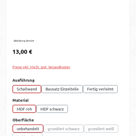
Abbildung ähnlich
Regulärer Preis:
13,00 €
Preise inkl. MwSt. zzgl. Versandkosten
auswählen
Ausführung
Schallwand
Bausatz Einzelteile
Fertig verleimt
auswählen
Material
MDF roh
MDF schwarz
auswählen
Oberfläche
unbehandelt
grundiert schwarz
grundiert weiß
(Diese Option ist zurzeit nicht verfügbar.)
(Diese Option ist zurzei