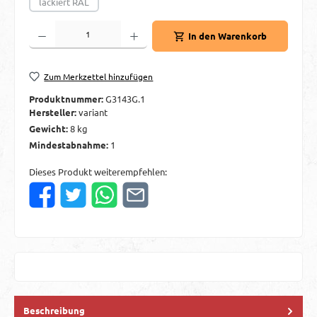
lackiert RAL
(Diese Option ist zurzeit nicht verfügbar.)
Produkt Anzahl: Gib den gewünschten Wert ein oder benutze die Schaltflächen um d
In den Warenkorb
Zum Merkzettel hinzufügen
Produktnummer:
G3143G.1
Hersteller:
variant
Gewicht:
8 kg
Mindestabnahme:
1
Dieses Produkt weiterempfehlen:
Beschreibung