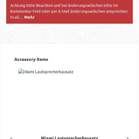
Achtung bitte Beachten und bei änderungswüschen bitte Im
Kommentar Feld oder per E-Mail änderungswüschen ansprechen:
In all…
Mehr
Produktgalerie überspringen
Accessory Items
Miami Lautsprecherbausatz