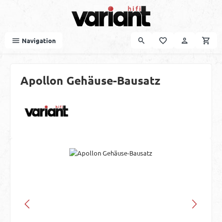
Zum Hauptinhalt springen
Navigation
Apollon Gehäuse-Bausatz
Bildergalerie überspringen