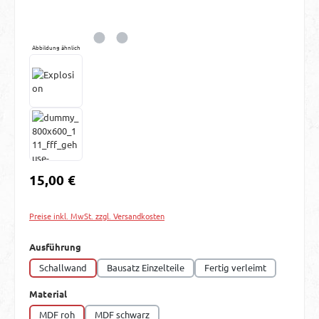
Abbildung ähnlich
Regulärer Preis:
15,00 €
Preise inkl. MwSt. zzgl. Versandkosten
auswählen
Ausführung
Schallwand
Bausatz Einzelteile
Fertig verleimt
auswählen
Material
MDF roh
MDF schwarz