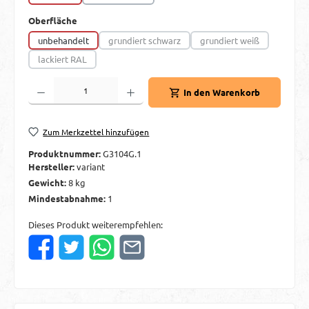
auswählen
Oberfläche
unbehandelt
grundiert schwarz
grundiert weiß
(Diese Option ist zurzeit nicht verfügbar.)
(Diese Option ist zurzei
lackiert RAL
(Diese Option ist zurzeit nicht verfügbar.)
Produkt Anzahl: Gib den gewünschten Wert ein oder benutze die Schaltflächen um d
In den Warenkorb
Zum Merkzettel hinzufügen
Produktnummer:
G3104G.1
Hersteller:
variant
Gewicht:
8 kg
Mindestabnahme:
1
Dieses Produkt weiterempfehlen: