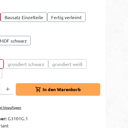
uswählen
Bausatz Einzelteile
Fertig verleimt
ählen
MDF schwarz
swählen
grundiert schwarz
grundiert weiß
(Diese Option ist zurzeit nicht verfügbar.)
(Diese Option ist zurzeit nicht ve
ption ist zurzeit nicht verfügbar.)
Gib den gewünschten Wert ein oder benutze die Schaltflächen um die A
In den Warenkorb
el hinzufügen
er:
G3101G.1
riant