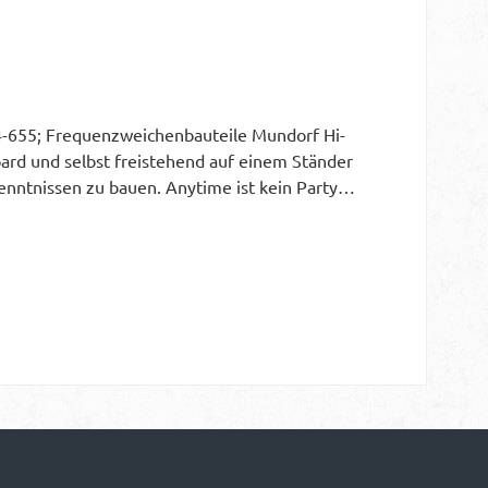
-655; Frequenzweichenbauteile Mundorf Hi-
board und selbst freistehend auf einem Ständer
kenntnissen zu bauen. Anytime ist kein Party
deuten, dass gleich welche Musik, welcher Ort
 Anytime mach immer eine gute Figur. Das
ressanten 28mm Gewebe Hochtöner der Dayton
e härten. Eine schöne Kombination, die einen
m sauberen Filter 2ter Ordnung und ist in
t ist den beiden Spielpartnern und ihren
ngt oder klingt nicht“. MCapEVO und Backlack-
 Harmonisch detaillierter Alleskönner dar, und
hr einfach und sollte jedem gelingen der über
 Zuschnitte bist hin zum individuell Lackiert