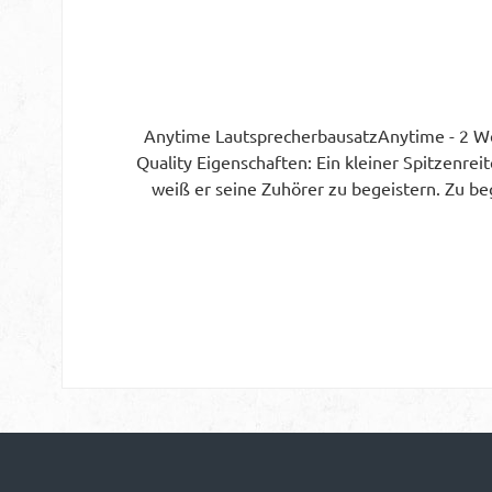
Anytime LautsprecherbausatzAnytime - 2 W
Quality Eigenschaften: Ein kleiner Spitzenrei
weiß er seine Zuhörer zu begeistern. Zu beg
Lautsprecher, will heißen, leise bis gemäßig
zuhause, ob Wohnzimmer, Lesezimmer, Kin
Konzept hinter der Anytime ist ein guter 
ND28F-6. Ein großer Hochtöner mit einer men
ähnlich gutmütigen und Harmonischen Spie
unserem Bausatz mit sehr hochwertigen B
erstaunlichen klanglichen Qualitäten geschul
Luftspulen sowie Metalloxid-Widerstände sind 
beweist auch unter Winkel ein gleichbleibend
Grundkenntnisse im Löten verfügt. Variant bi