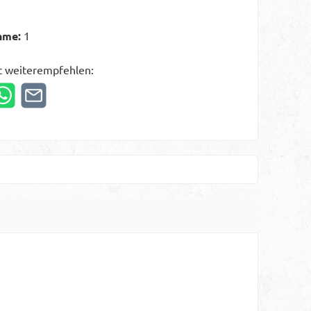
hme:
1
t weiterempfehlen: