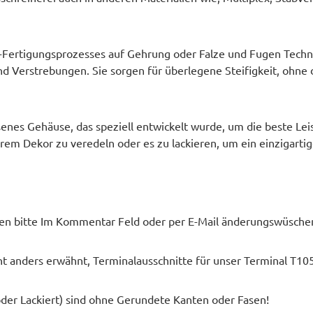
rtigungsprozesses auf Gehrung oder Falze und Fugen Technik 
Verstrebungen. Sie sorgen für überlegene Steifigkeit, ohne d
ssenes Gehäuse, das speziell entwickelt wurde, um die beste L
 Ihrem Dekor zu veredeln oder es zu lackieren, um ein einzigart
en bitte Im Kommentar Feld oder per E-Mail änderungswüsche
ht anders erwähnt, Terminalausschnitte für unser Terminal T105
er Lackiert) sind ohne Gerundete Kanten oder Fasen!