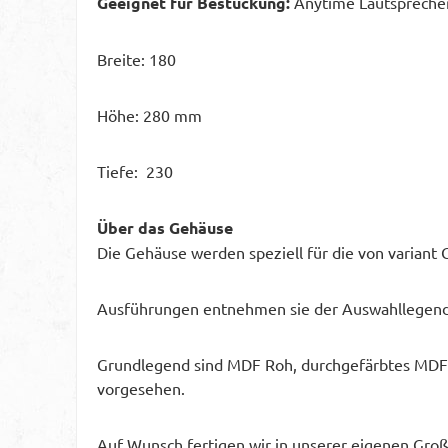
Geeignet für Bestückung:
Anytime Lautspreche
Breite: 180
Höhe: 280 mm
Tiefe: 230
Über das Gehäuse
Die Gehäuse werden speziell für die von variant
Ausführungen entnehmen sie der Auswahllegend
Grundlegend sind MDF Roh, durchgefärbtes MDF sc
vorgesehen.
Auf Wunsch fertigen wir in unserer eigenen Großs