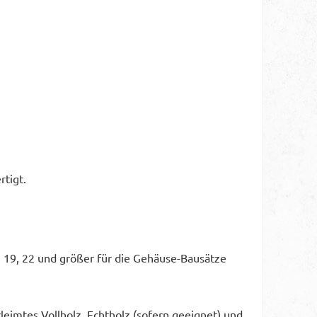
rtigt.
 19, 22 und größer für die Gehäuse-Bausätze
leimtes Vollholz, Echtholz (sofern geeignet) und