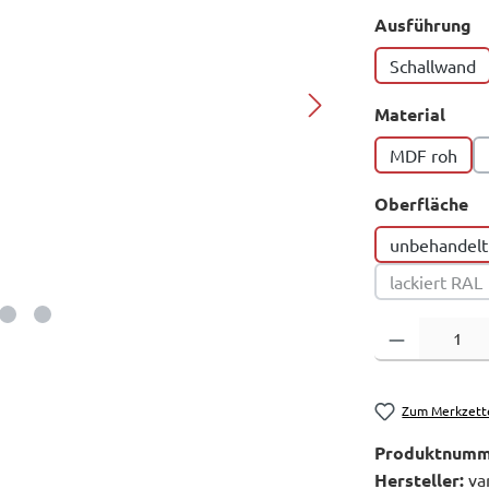
a
Ausführung
Schallwand
ausw
Material
MDF roh
au
Oberfläche
unbehandelt
lackiert RAL
(Diese O
Produkt Anzahl: 
Zum Merkzett
Produktnumm
Hersteller:
va