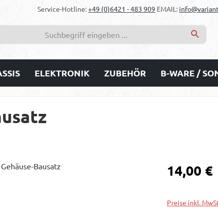
Service-Hotline:
+49 (0)6421 - 483 909
EMAIL:
info@variant
SSIS
ELEKTRONIK
ZUBEHÖR
B-WARE / S
usatz
Regulärer Prei
14,00 €
Preise inkl. MwS