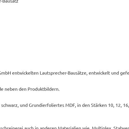
r-Bausatz
 GmbH entwickelten Lautsprecher-Bausätze, entwickelt und gefe
e neben den Produktbildern.
hwarz, und Grundierfoliertes MDF, in den Stärken 10, 12, 16,
chreinerei auch in anderen Materialien wie, Multiplex, Stabver