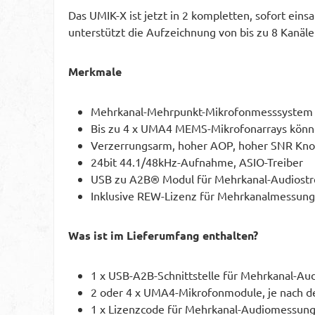
Das UMIK-X ist jetzt in 2 kompletten, sofort ei
unterstützt die Aufzeichnung von bis zu 8 Kanäl
Merkmale
Mehrkanal-Mehrpunkt-Mikrofonmesssystem
Bis zu 4 x UMA4 MEMS-Mikrofonarrays könne
Verzerrungsarm, hoher AOP, hoher SNR K
24bit 44.1/48kHz-Aufnahme, ASIO-Treiber
USB zu A2B® Modul für Mehrkanal-Audiostre
Inklusive REW-Lizenz für Mehrkanalmessun
Was ist im Lieferumfang enthalten?
1 x USB-A2B-Schnittstelle für Mehrkanal-A
2 oder 4 x UMA4-Mikrofonmodule, je nach d
1 x Lizenzcode für Mehrkanal-Audiomessun