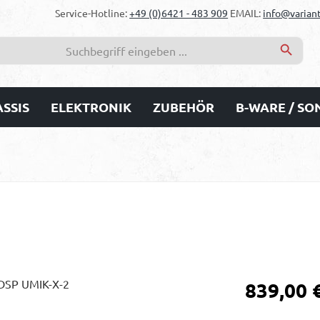
Service-Hotline:
+49 (0)6421 - 483 909
EMAIL:
info@variant
SSIS
ELEKTRONIK
ZUBEHÖR
B-WARE / S
Regulärer Prei
839,00 