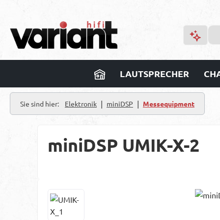
m Hauptinhalt springen
Zur Suche springen
Zur Hauptnavigation springen
LAUTSPRECHER
CHA
|
|
Sie sind hier:
Elektronik
miniDSP
Messequipment
miniDSP UMIK-X-2
Bildergalerie überspringen