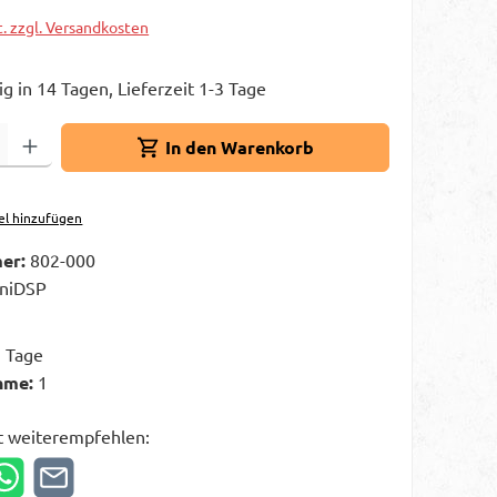
t. zzgl. Versandkosten
g in 14 Tagen, Lieferzeit 1-3 Tage
Gib den gewünschten Wert ein oder benutze die Schaltflächen um die A
In den Warenkorb
el hinzufügen
er:
802-000
niDSP
3 Tage
hme:
1
t weiterempfehlen: