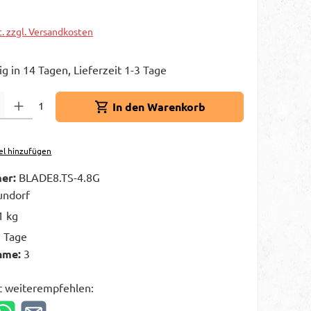
t. zzgl. Versandkosten
g in 14 Tagen, Lieferzeit 1-3 Tage
Gib den gewünschten Wert ein oder benutze die Schaltflächen um die A
1
In den Warenkorb
el hinzufügen
er:
BLADE8.TS-4.8G
ndorf
1 kg
3 Tage
hme:
3
t weiterempfehlen: