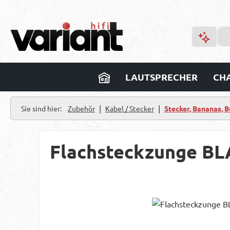
m Hauptinhalt springen
Zur Suche springen
Zur Hauptnavigation springen
LAUTSPRECHER
CHA
|
|
Sie sind hier:
Zubehör
Kabel / Stecker
Stecker, Bananas, 
Flachsteckzunge BL
Bildergalerie überspringen