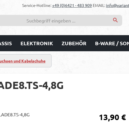
Service-Hotline:
+49 (0)6421 - 483 909
EMAIL:
info@variant
SSIS
ELEKTRONIK
ZUBEHÖR
B-WARE / S
Buchsen und Kabelschuhe
ADE8.TS-4,8G
Regulärer Prei
13,90 €