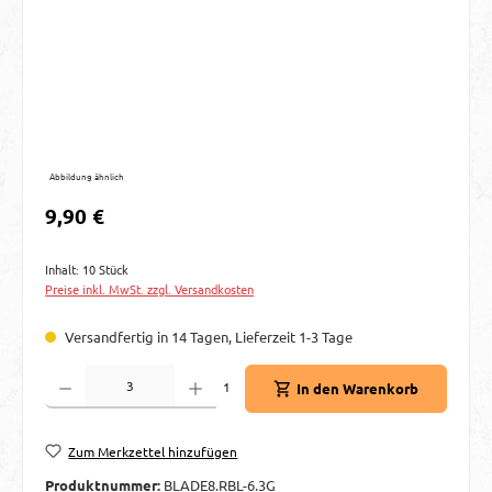
Abbildung ähnlich
Regulärer Preis:
9,90 €
Inhalt:
10 Stück
Preise inkl. MwSt. zzgl. Versandkosten
Versandfertig in 14 Tagen, Lieferzeit 1-3 Tage
Produkt Anzahl: Gib den gewünschten Wert ein oder benutze die Schaltflächen um d
1
In den Warenkorb
Zum Merkzettel hinzufügen
Produktnummer:
BLADE8.RBL-6.3G