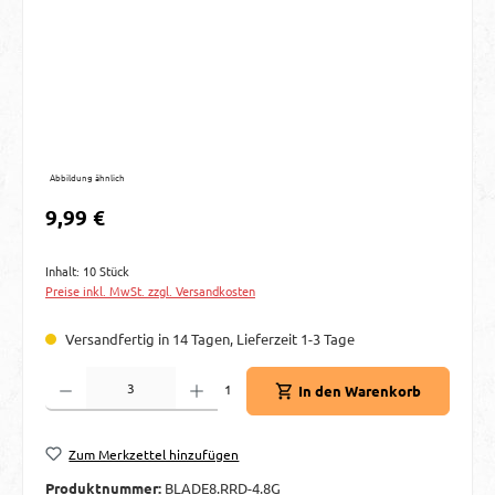
Abbildung ähnlich
Regulärer Preis:
9,99 €
Inhalt:
10 Stück
Preise inkl. MwSt. zzgl. Versandkosten
Versandfertig in 14 Tagen, Lieferzeit 1-3 Tage
Produkt Anzahl: Gib den gewünschten Wert ein oder benutze die Schaltflächen um d
1
In den Warenkorb
Zum Merkzettel hinzufügen
Produktnummer:
BLADE8.RRD-4.8G