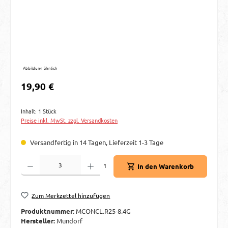
Abbildung ähnlich
Regulärer Preis:
19,90 €
Inhalt:
1 Stück
Preise inkl. MwSt. zzgl. Versandkosten
Versandfertig in 14 Tagen, Lieferzeit 1-3 Tage
Produkt Anzahl: Gib den gewünschten Wert ein oder benutze die Schaltflächen um d
1
In den Warenkorb
Zum Merkzettel hinzufügen
Produktnummer:
MCONCL.R25-8.4G
Hersteller:
Mundorf