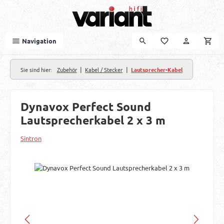
Zum Hauptinhalt springen
Navigation
|
|
Sie sind hier:
Zubehör
Kabel / Stecker
Lautsprecher-Kabel
Dynavox Perfect Sound
Lautsprecherkabel 2 x 3 m
Sintron
Bildergalerie überspringen