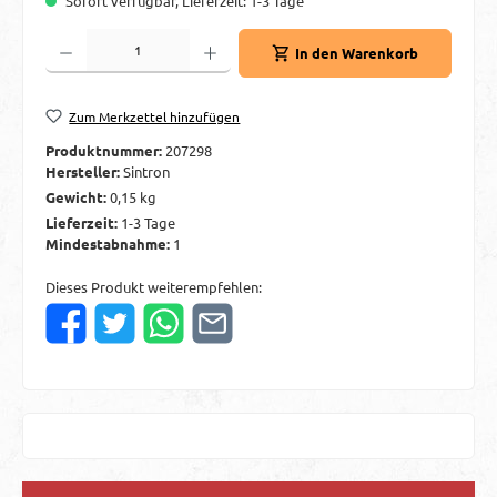
Sofort verfügbar, Lieferzeit: 1-3 Tage
Produkt Anzahl: Gib den gewünschten Wert ein oder benutze die Schaltflächen um d
In den Warenkorb
Zum Merkzettel hinzufügen
Produktnummer:
207298
Hersteller:
Sintron
Gewicht:
0,15 kg
Lieferzeit:
1-3 Tage
Mindestabnahme:
1
Dieses Produkt weiterempfehlen: