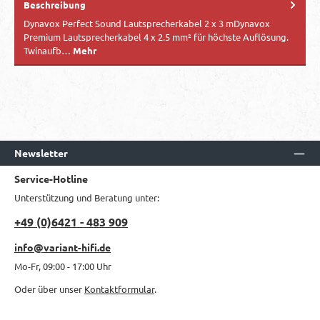
Beschreibung
Dynavox Perfect Sound Lautsprecherkabel 2 x 3 mDynavox
Premium Lautsprecherkabel 4 x 2.5 mm² für höchste Auflösung.
Twinaufb…
Mehr
Newsletter
Service-Hotline
Unterstützung und Beratung unter:
+49 (0)6421 - 483 909
info@variant-hifi.de
Mo-Fr, 09:00 - 17:00 Uhr
Oder über unser
Kontaktformular
.