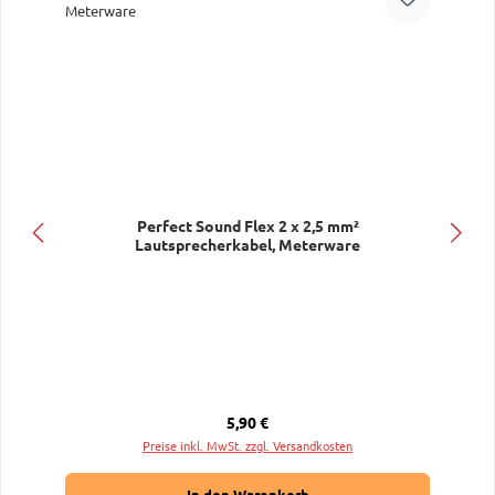
Perfect Sound Flex 2 x 2,5 mm²
Lautsprecherkabel, Meterware
Regulärer Preis:
5,90 €
Preise inkl. MwSt. zzgl. Versandkosten
In den Warenkorb