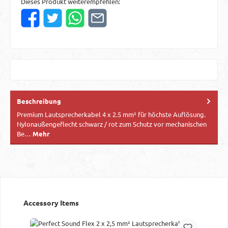
Dieses Produkt weiterempfehlen:
Beschreibung
Premium Lautsprecherkabel 4 x 2.5 mm² für höchste Auflösung.
Nylonaußengeflecht schwarz / rot zum Schutz vor mechanischen
Be…
Mehr
Produktgalerie überspringen
Accessory Items