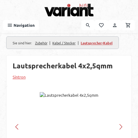
Zum Hauptinhalt springen
Navigation
|
|
Sie sind hier:
Zubehör
Kabel / Stecker
Lautsprecher-Kabel
Lautsprecherkabel 4x2,5qmm
Sintron
Bildergalerie überspringen