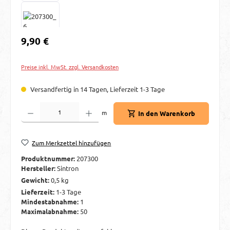
Regulärer Preis:
9,90 €
Preise inkl. MwSt. zzgl. Versandkosten
Versandfertig in 14 Tagen, Lieferzeit 1-3 Tage
Produkt Anzahl: Gib den gewünschten Wert ein oder benutze die Schaltflächen um d
m
In den Warenkorb
Zum Merkzettel hinzufügen
Produktnummer:
207300
Hersteller:
Sintron
Gewicht:
0,5 kg
Lieferzeit:
1-3 Tage
Mindestabnahme:
1
Maximalabnahme:
50