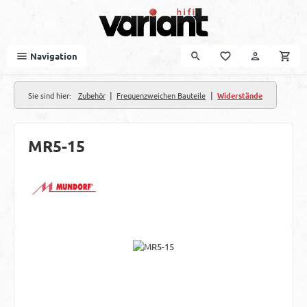
Zum Hauptinhalt springen
Navigation
|
|
Sie sind hier:
Zubehör
Frequenzweichen Bauteile
Widerstände
MR5-15
Bildergalerie überspringen