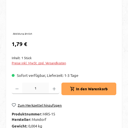
Abbildung ähnlich
Regulärer Preis:
1,79 €
Inhalt:
1 Stück
Preise inkl. MwSt. zzgl. Versandkosten
Sofort verfügbar, Lieferzeit: 1-3 Tage
Produkt Anzahl: Gib den gewünschten Wert ein oder benutze die Schaltflächen um d
In den Warenkorb
Zum Merkzettel hinzufügen
Produktnummer:
MR5-15
Hersteller:
Mundorf
Gewicht:
0,004 kg