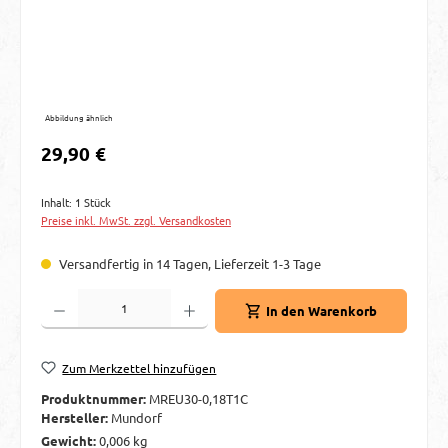
Abbildung ähnlich
Regulärer Preis:
29,90 €
Inhalt:
1 Stück
Preise inkl. MwSt. zzgl. Versandkosten
Versandfertig in 14 Tagen, Lieferzeit 1-3 Tage
Produkt Anzahl: Gib den gewünschten Wert ein oder benutze die Schaltflächen um d
In den Warenkorb
Zum Merkzettel hinzufügen
Produktnummer:
MREU30-0,18T1C
Hersteller:
Mundorf
Gewicht:
0,006 kg