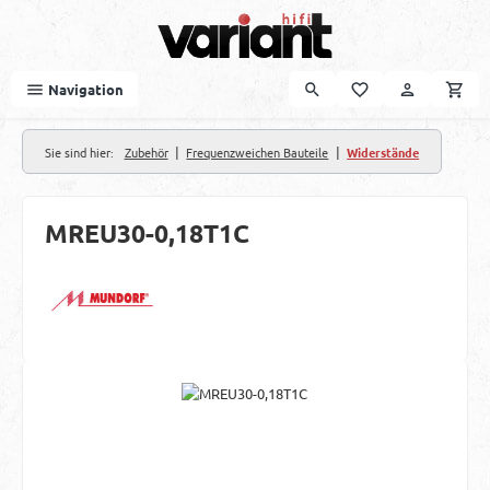
Zum Hauptinhalt springen
Navigation
|
|
Sie sind hier:
Zubehör
Frequenzweichen Bauteile
Widerstände
MREU30-0,18T1C
Bildergalerie überspringen