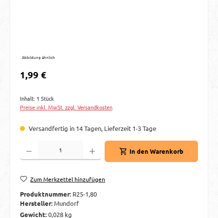
Abbildung ähnlich
Regulärer Preis:
1,99 €
Inhalt:
1 Stück
Preise inkl. MwSt. zzgl. Versandkosten
Versandfertig in 14 Tagen, Lieferzeit 1-3 Tage
Produkt Anzahl: Gib den gewünschten Wert ein oder benutze die Schaltflächen um d
In den Warenkorb
Zum Merkzettel hinzufügen
Produktnummer:
R25-1,80
Hersteller:
Mundorf
Gewicht:
0,028 kg