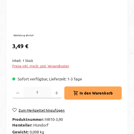
Abbildung ähnlich
Regulärer Preis:
3,49 €
Inhalt:
1 Stück
Preise inkl. MwSt. zzgl. Versandkosten
Sofort verfügbar, Lieferzeit: 1-3 Tage
Produkt Anzahl: Gib den gewünschten Wert ein oder benutze die Schaltflächen um d
In den Warenkorb
Zum Merkzettel hinzufügen
Produktnummer:
MR10-3,90
Hersteller:
Mundorf
Gewicht:
0,008 kg