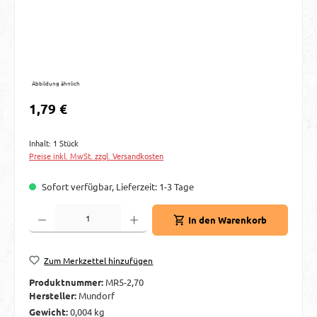
Abbildung ähnlich
Regulärer Preis:
1,79 €
Inhalt:
1 Stück
Preise inkl. MwSt. zzgl. Versandkosten
Sofort verfügbar, Lieferzeit: 1-3 Tage
Produkt Anzahl: Gib den gewünschten Wert ein oder benutze die Schaltflächen um d
In den Warenkorb
Zum Merkzettel hinzufügen
Produktnummer:
MR5-2,70
Hersteller:
Mundorf
Gewicht:
0,004 kg