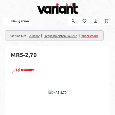
Zum Hauptinhalt springen
Navigation
|
|
Sie sind hier:
Zubehör
Frequenzweichen Bauteile
Widerstände
MR5-2,70
Bildergalerie überspringen