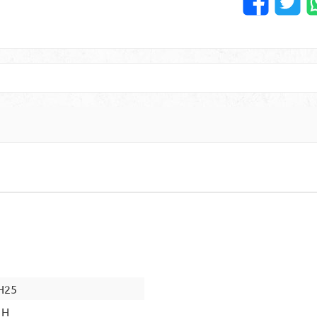
H25
 H