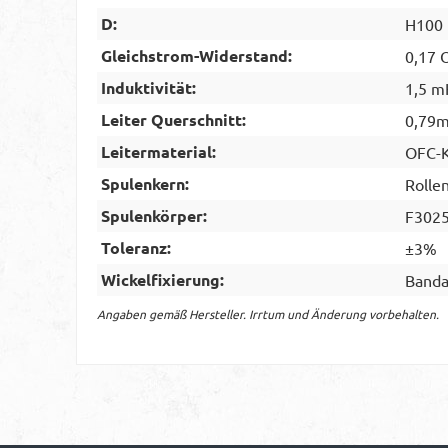
D:
H100
Gleichstrom-Widerstand:
0,17
Induktivität:
1,5 m
Leiter Querschnitt:
0,79
Leitermaterial:
OFC-K
Spulenkern:
Rolle
Spulenkörper:
F302
Toleranz:
±3%
Wickelfixierung:
Banda
Angaben gemäß Hersteller. Irrtum und Änderung vorbehalten.