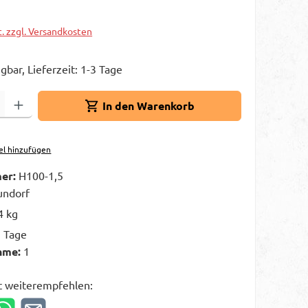
t. zzgl. Versandkosten
gbar, Lieferzeit: 1-3 Tage
Gib den gewünschten Wert ein oder benutze die Schaltflächen um die A
In den Warenkorb
el hinzufügen
er:
H100-1,5
ndorf
4 kg
3 Tage
hme:
1
t weiterempfehlen: