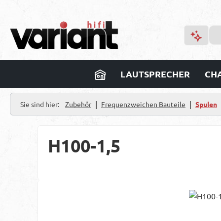
m Hauptinhalt springen
Zur Suche springen
Zur Hauptnavigation springen
LAUTSPRECHER
CHA
|
|
Sie sind hier:
Zubehör
Frequenzweichen Bauteile
Spulen
H100-1,5
Bildergalerie überspringen