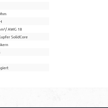
 Ohm
H
mm²/ AWG 18
upfer SolidCore
nkern
5
giert